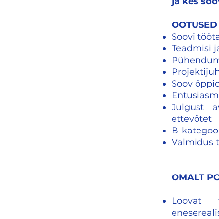
ja kes so
OOTUSED 
Soovi töö
Teadmisi j
Pühendumis
Projektij
Soov õppid
Entusiasmi
Julgust a
ettevõtet
B-kategoor
Valmidus 
OMALT PO
Loovat 
enesereali