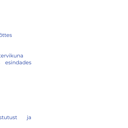
õttes
tervikuna
s esindades
stutust ja