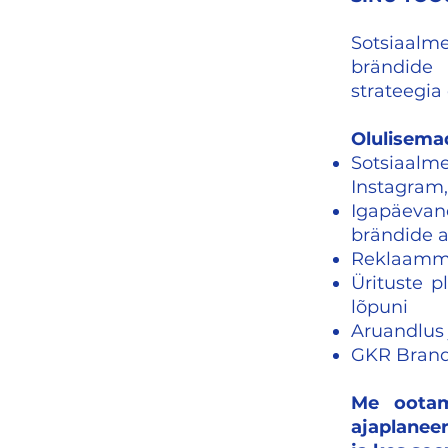
Sotsiaalme
brändide 
strateegia
Olulisema
Sotsiaalm
Instagram
Igapäevane
brändide 
Reklaammat
Ürituste p
lõpuni
Aruandlus 
GKR Brands
Me ootam
ajaplaneer