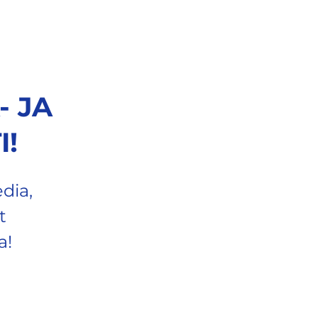
NOCCO x KIA
More
- JA
I!
dia,
t
a!