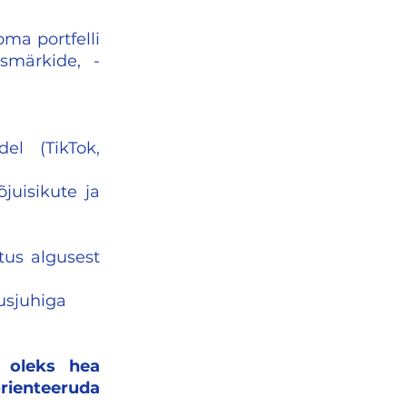
ma portfelli
smärkide, -
el (TikTok,
juisikute ja
tus algusest
usjuhiga
 oleks hea
orienteeruda