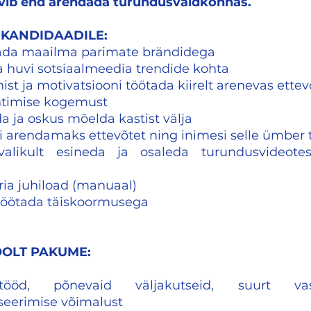
ovib end arendada turundusvaldkonnas.
KANDIDAADILE:
tada maailma parimate brändidega
a huvi sotsiaalmeedia trendide kohta
t ja motivatsiooni töötada kiirelt arenevas ettev
uhtimise kogemust
a ja oskus mõelda kastist välja
 arendamaks ettevõtet ning inimesi selle ümber 
valikult esineda ja osaleda turundusvideote
ia juhiload (manuaal)
töötada täiskoormusega
OLT PAKUME:
tööd, põnevaid väljakutseid, suurt va
seerimise võimalust