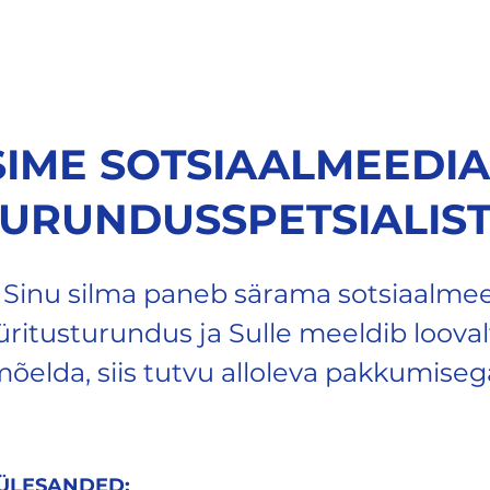
RANDS
ABOUT US
CONTACT
SPONSORLUS
E-POOD
IME SOTSIAALMEEDIA
URUNDUSSPETSIALIST
 Sinu silma paneb särama sotsiaalmee
üritusturundus ja Sulle meeldib looval
õelda, siis tutvu alloleva pakkumiseg
ÖÜLESANDED: