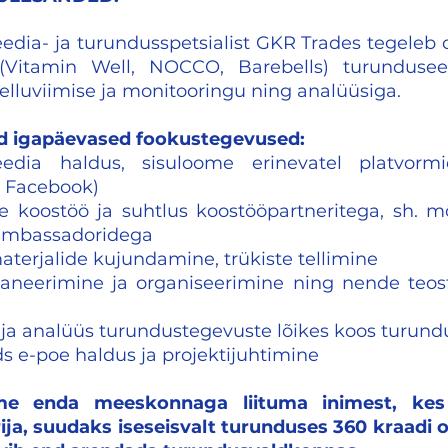
edia- ja turundusspetsialist GKR Trades tegeleb o
(Vitamin Well, NOCCO, Barebells) turundusee
 elluviimise ja monitooringu ning analüüsiga.
d igapäevased fookustegevused:
eedia haldus, sisuloome erinevatel platvormid
, Facebook)
 koostöö ja suhtlus koostööpartneritega, sh. mõ
ambassadoridega
erjalide kujundamine, trükiste tellimine
laneerimine ja organiseerimine ning nende teos
ja analüüs turundustegevuste lõikes koos turund
 e-poe haldus ja projektijuhtimine
e enda meeskonnaga liituma inimest, kes
ija, suudaks iseseisvalt turunduses 360 kraadi 