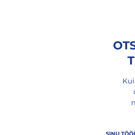
HOME
SERVICES
OUR B
OTS
T
Kui
m
SINU TÖ