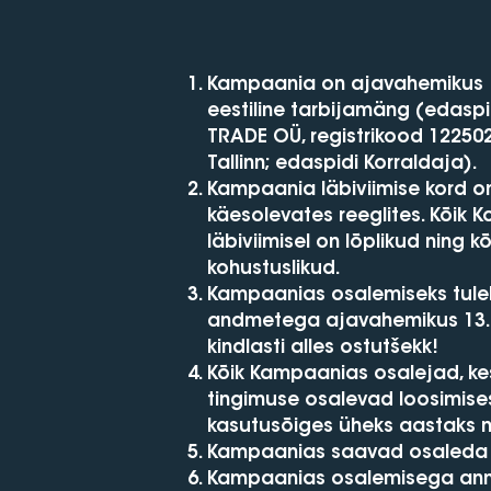
Kampaania on ajavahemikus 13
eestiline tarbijamäng (edasp
TRADE OÜ, registrikood 12250
Tallinn; edaspidi Korraldaja).
Kampaania läbiviimise kord o
käesolevates reeglites. Kõik
läbiviimisel on lõplikud ning 
kohustuslikud.
Kampaanias osalemiseks tuleb
andmetega ajavahemikus 13.07
kindlasti alles ostutšekk!
Kõik Kampaanias osalejad, ke
tingimuse osalevad loosimises
kasutusõiges üheks aastaks 
Kampaanias saavad osaleda kõi
Kampaanias osalemisega ann