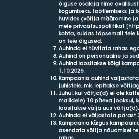
õiguse osaleja nime avalikus
kogumiseks, töötlemiseks ja 
huvides (võitja määramine ja
meie privaatsuspoliitikat [
htt
kohta, kuidas täpsemalt teie 
on teie õigused.
Auhinda ei hüvitata rahas ega
Auhind on personaalne ja seda
Auhind loositakse kõigi kampa
1.10.2026.
Kampaania auhind väljastatak
juhistele, mis lepitakse võitj
Juhul, kui võitja(d) ei ole kät
mailidele) 10 päeva jooksul, 
loositakse välja uus võitja(d)
Auhinda ei väljastata pärast 
Kampaania käigus kampaanias
asendata võitja nõudmisel tei
rahas.