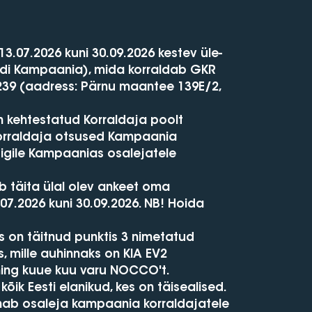
.07.2026 kuni 30.09.2026 kestev üle-
idi Kampaania), mida korraldab GKR
239 (aadress: Pärnu maantee 139E/2,
n kehtestatud Korraldaja poolt
 Korraldaja otsused Kampaania
kõigile Kampaanias osalejatele
 täita ülal olev ankeet oma
.2026 kuni 30.09.2026. NB! Hoida
s on täitnud punktis 3 nimetatud
, mille auhinnaks on KIA EV2
ning kuue kuu varu NOCCO't.
k Eesti elanikud, kes on täisealised.
ab osaleja kampaania korraldajatele