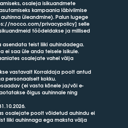
tamiseks, osaleja isikuandmete
kasutamiseks kampaania läbiviimise
 auhinna üleandmine). Palun lugege
ps://nocco.com/privacypolicy]
selle
isikuandmeid töödeldakse ja millised
 asendata teist liiki auhindadega.
 ei saa üle anda teisele isikule.
aniates osalejate vahel välja
se vastavalt Korraldaja poolt antud
aga personaalselt kokku.
tesaadav (ei vasta kõnele ja/või e-
kaotatakse õigus auhinnale ning
.
31.10.2026.
 osalejate poolt võidetud auhindu ei
st liiki auhinnaga ega maksta välja